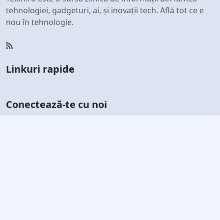
tehnologiei, gadgeturi, ai, și inovații tech. Află tot ce e
nou în tehnologie.
Linkuri rapide
Conectează-te cu noi
Abonează-te la newsletterul nostru
Rămâi la curent cu cele mai recente știri și oferte